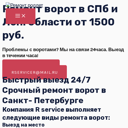
Перейти
Ремонт ворот в СПб и
к
MAIN
содержимому
Лен. области от 1500
MENU
руб.
Проблемы с воротами? Мы на связи 24часа. Выезд
в течении часа!
+7-931-339-89-97
RSERVICER@MAIL.RU
Быстрый выезд 24/7
Срочный ремонт ворот в
Санкт- Петербурге
Компания R service выполняет
следующие виды ремонта ворот:
Выезд на место